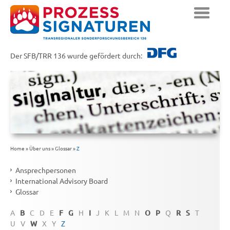
Der SFB/TRR 136 wurde gefördert durch:
Home
»
Über uns
»
Glossar
»
Z
Ansprechpersonen
International Advisory Board
Glossar
A
B
C
D
E
F
G
H
I
J
K
L
M
N
O
P
Q
R
S
T
U
V
W
X
Y
Z