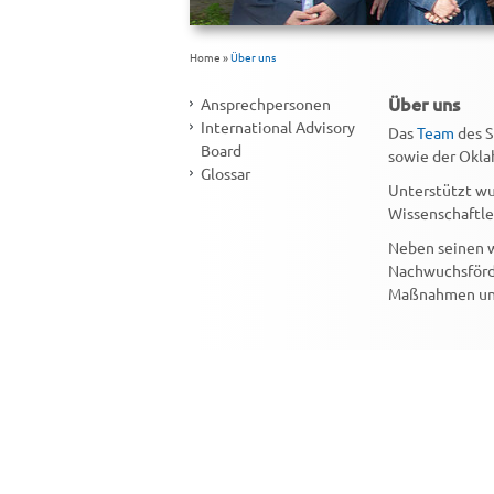
Home
»
Über uns
Über uns
Ansprechpersonen
International Advisory
Das
Team
des S
Board
sowie der Okla
Glossar
Unterstützt wu
Wissenschaftl
Neben seinen w
Nachwuchsförd
Maßnahmen und