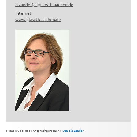
d.zander(at)gi.rwth-aachen.de
Internet:
www.gi.rwth-aachen.de
Home
»
Über uns
»
Ansprechpersonen
»
Daniela Zander